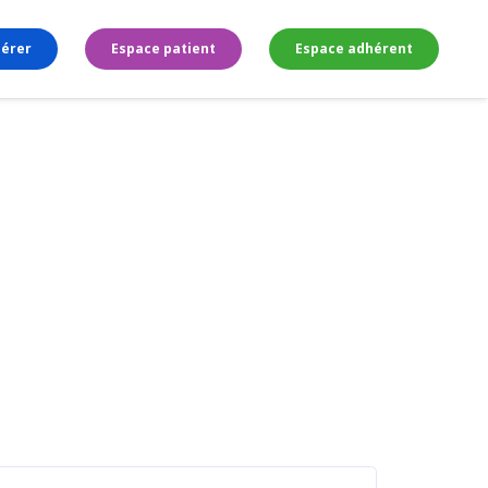
érer
Espace patient
Espace adhérent