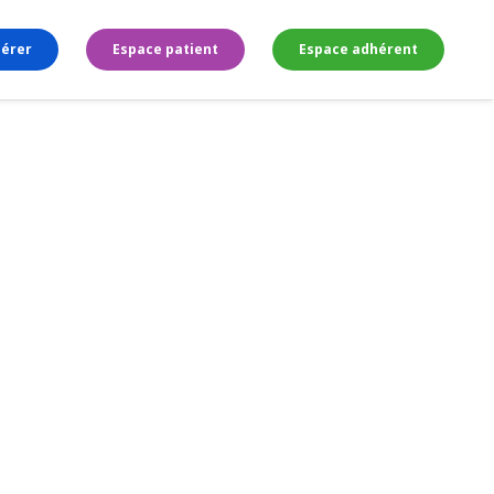
érer
Espace patient
Espace adhérent